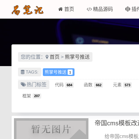
首页
精品源码
插
您的位置：
首页
>
熊掌号推送
TAGS:
熊掌号推送
1
热门标签
代码
函数
元素
684
662
573
框架
207
帝国cms模板
给帝国cms模