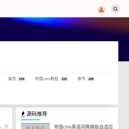
属性
帝国cms教程
事件
239
225
208
源码推荐
。只
帝国cms英语词典模板自适应