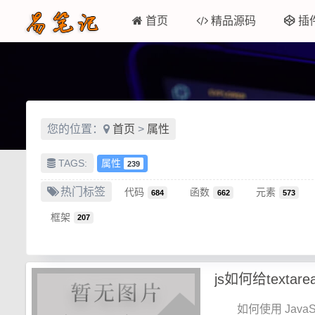
首页
精品源码
插
您的位置：
首页
>
属性
TAGS:
属性
239
热门标签
代码
函数
元素
684
662
573
框架
207
js如何给textar
如何使用 JavaSc