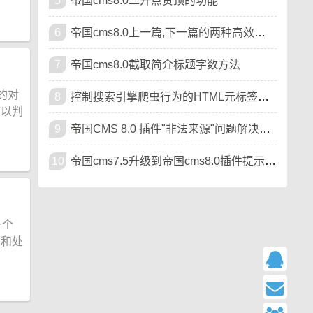
5
帝国cms8.0二开点赞顶的功能
6
帝国cms8.0上一篇,下一篇的两种高效写法可扩展样式
7
帝国cms8.0截取简介标题字数方法
对的对
8
控制搜索引擎爬虫行为的HTML元标签（meta标签）
可以判
9
帝国CMS 8.0 插件"非法来源"问题解决教程
10
帝国cms7.5升级到帝国cms8.0插件提示"非法来源"的方法
一个
问和处