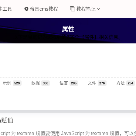
件工具
帝国cms教程
教程笔记
属性
以下是易笔记为您找到的239个【属性】相关信息。
示例
数据
语言
文件
方法
529
386
285
276
254
ea赋值
ript 为 textarea 赋值要使用 JavaScript 为 textarea 赋值，可