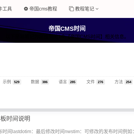
件工具
帝国cms教程
教程笔记
帝国CMS时间
以下是易笔记为您找到的1个【帝国CMS时间】相关信息。
示例
数据
语言
文件
方法
529
386
285
276
254
模板时间说明
发布时间lastdotim：最后修改时间nwstim：可修改的发布时间例如：