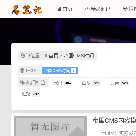
首页
精品源码
插
您的位置：
首页
>
帝国CMS时间
TAGS:
帝国CMS时间
1
热门标签
代码
函数
元素
684
662
573
框架
207
帝国CMS内容
trutim：实际