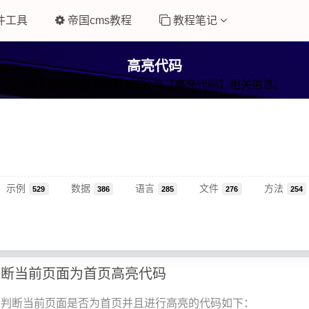
件工具
帝国cms教程
教程笔记
高亮代码
以下是易笔记为您找到的1个【高亮代码】相关信息。
示例
数据
语言
文件
方法
529
386
285
276
254
判断当前页面为首页高亮代码
码判断当前页面是否为首页并且进行高亮的代码如下：