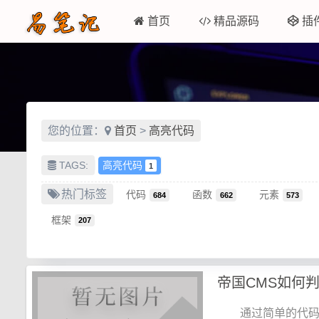
首页
精品源码
插
您的位置：
首页
>
高亮代码
TAGS:
高亮代码
1
热门标签
代码
函数
元素
684
662
573
框架
207
帝国CMS如何
通过简单的代