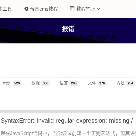
件工具
帝国cms教程
教程笔记
报错
以下是易笔记为您找到的2个【报错】相关信息。
示例
数据
语言
文件
方法
529
386
285
276
254
js报错Uncaught 
现在JavaScript代码中，当你尝试创建一个正则表达式，但其