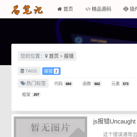
首页
精品源码
插
您的位置：
首页
>
报错
TAGS:
报错
2
热门标签
代码
函数
元素
684
662
573
框架
207
这个错误通常出