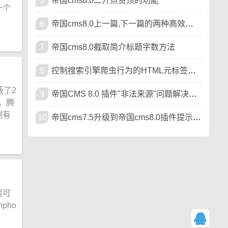
5
帝国cms8.0二开点赞顶的功能
一个
6
帝国cms8.0上一篇,下一篇的两种高效写法可扩展样式
7
帝国cms8.0截取简介标题字数方法
8
控制搜索引擎爬虫行为的HTML元标签（meta标签）
蔽了2
9
帝国CMS 8.0 插件"非法来源"问题解决教程
，腾
测有
10
帝国cms7.5升级到帝国cms8.0插件提示"非法来源"的方法
程可
pho