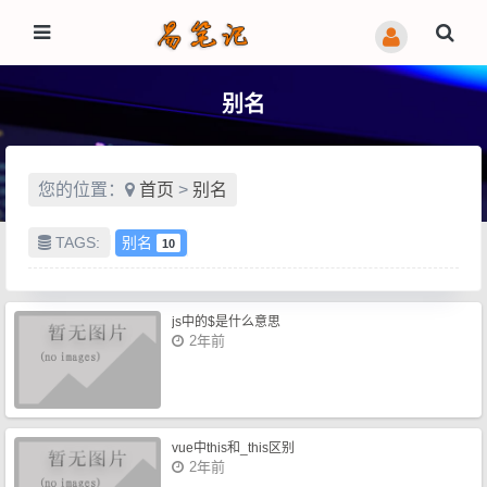
别名
您的位置：
首页
>
别名
TAGS:
别名
10
js中的$是什么意思
2年前
vue中this和_this区别
2年前