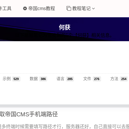
件工具
帝国cms教程
教程笔记
何获
以下是易笔记为您找到的1个【何获】相关信息。
示例
数据
语言
文件
方法
529
386
285
276
254
取帝国CMS手机端路径
用多终端时候需要填写路径才行，服务器还好，自己直接可以去