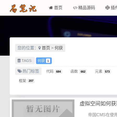
首页
精品源码
插
您的位置：
首页
>
何获
TAGS:
何获
1
热门标签
代码
函数
元素
684
662
573
框架
207
虚拟空间如何获
帝国CMS在使