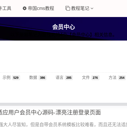
件工具
帝国cms教程
教程笔记
会员中心
以下是易笔记为您找到的4个【会员中心】相关信息。
示例
数据
语言
文件
方法
529
386
285
276
254
自适应用户会员中心源码-漂亮注册登录页面
0的强大人尽皆知，但是自带会员系统模板比较难看，而且还无法适