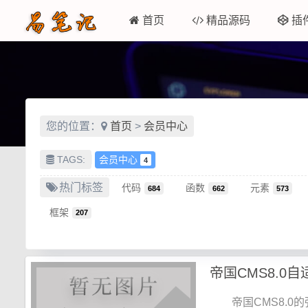
首页
精品源码
插
您的位置：
首页
>
会员中心
TAGS:
会员中心
4
热门标签
代码
函数
元素
684
662
573
框架
207
帝国CMS8.0
帝国CMS8.