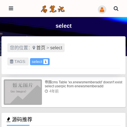
select
您的位置：
首页
>
select
TAGS:
select
1
帝国cms Table 'xx.enewsmemberadd' doesn't exist
select userpic from enewsmemberadd
4年前
源码推荐