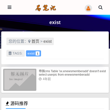
exist
您的位置：
首页
>
exist
TAGS:
exist
1
帝国cms Table 'xx.enewsmemberadd' doesn't exist
select userpic from enewsmemberadd
4年前
源码推荐