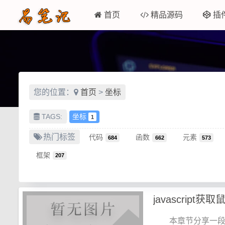
首页
精品源码
插
您的位置：
首页
>
坐标
TAGS:
坐标
1
热门标签
代码
函数
元素
684
662
573
框架
207
javascrip
本章节分享一