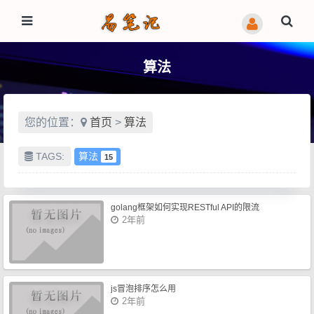
算法
您的位置：
首页
>
算法
TAGS:
算法
15
golang框架如何实现RESTful API的限流
2年前
js冒泡排序怎么用
2年前