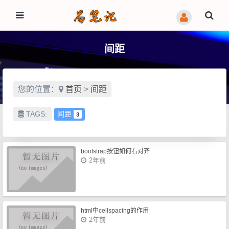
间距
您的位置：
首页
>
间距
TAGS:
间距
3
bootstrap按钮如何右对齐
2年前
html中cellspacing的作用
2年前