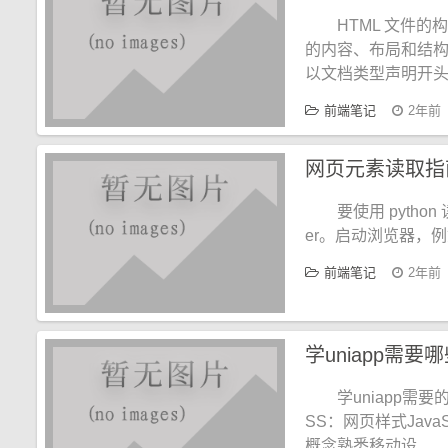
HTML 文件
的内容、布局和结构。
以文档类型声明开
前端笔记
2年前
网页元素读取指
要使用 pytho
er。启动浏览器，例如 c
前端笔记
2年前
学uniapp需要
学uniapp需
SS：网页样式Java
概念熟悉移动设