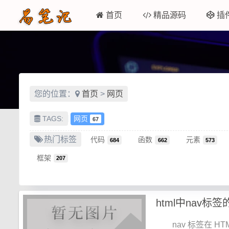
首页
精品源码
插
您的位置：
首页
>
网页
TAGS:
网页
67
热门标签
代码
函数
元素
684
662
573
框架
207
html中nav标
nav 标签在 