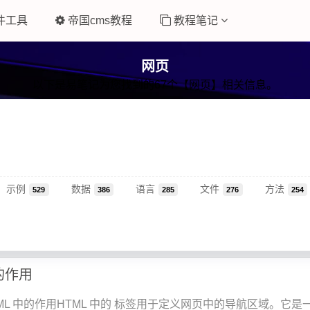
件工具
帝国cms教程
教程笔记
网页
以下是易笔记为您找到的67个【网页】相关信息。
示例
数据
语言
文件
方法
529
386
285
276
254
签的作用
HTML 中的作用HTML 中的 标签用于定义网页中的导航区域。它是