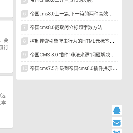
5
帝国cms8.0二开点赞顶的功能
6
帝国cms8.0上一篇,下一篇的两种高效写法可扩展样式
7
帝国cms8.0截取简介标题字数方法
。要
8
控制搜索引擎爬虫行为的HTML元标签（meta标签）
款流行
9
帝国CMS 8.0 插件"非法来源"问题解决教程
10
帝国cms7.5升级到帝国cms8.0插件提示"非法来源"的方法
的选
文本