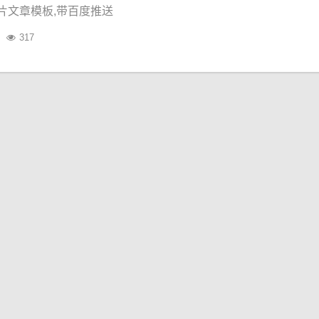
图片文章模板,带百度推送
317