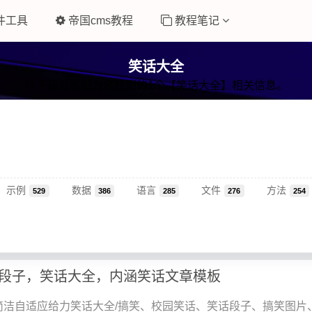
件工具
帝国cms教程
教程笔记
笑话大全
以下是易笔记为您找到的1个【笑话大全】相关信息。
示例
数据
语言
文件
方法
529
386
285
276
254
段子，笑话大全，内涵笑话文章模板
简洁自适应给力笑话大全/搞笑、校园笑话、笑话段子、搞笑图片