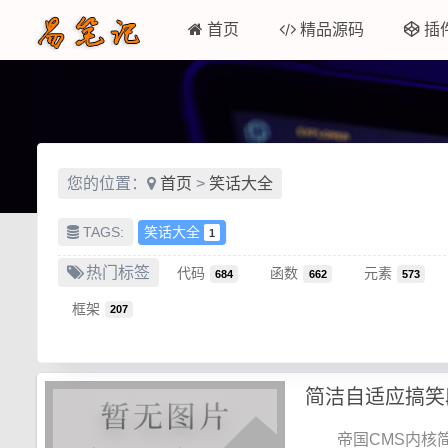
首页
精品源码
插
您的位置：
首页
>
笑话大全
TAGS:
笑话大全
1
热门标签
代码
函数
元素
684
662
573
框架
207
简洁自适应搞笑
帝国CMS内核