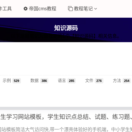
件工具
帝国cms教程
教程笔记
知识源码
以下是易笔记为您找到的1个【知识源码】相关信息。
示例
数据
语言
文件
方法
529
386
285
276
254
网站模板简洁大气访问快,带一个漂亮体验好的手机端，中小学生