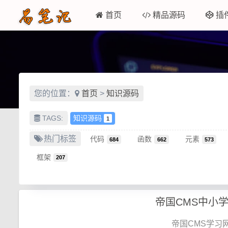
首页
精品源码
插
您的位置：
首页
>
知识源码
TAGS:
知识源码
1
热门标签
代码
函数
元素
684
662
573
框架
207
帝国CMS学习