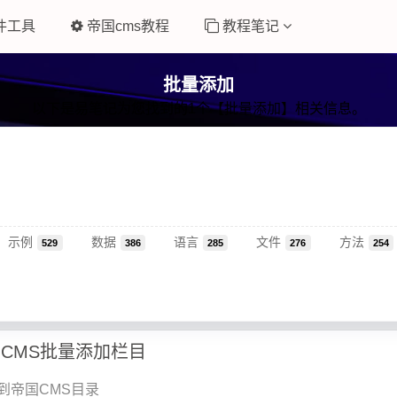
件工具
帝国cms教程
教程笔记
批量添加
以下是易笔记为您找到的1个【批量添加】相关信息。
示例
数据
语言
文件
方法
529
386
285
276
254
国CMS批量添加栏目
到帝国CMS目录