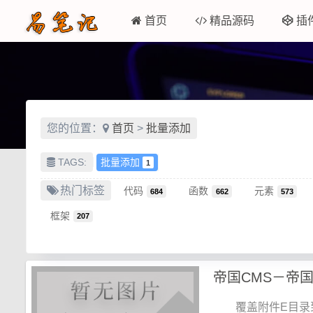
首页
精品源码
插
您的位置：
首页
>
批量添加
TAGS:
批量添加
1
热门标签
代码
函数
元素
684
662
573
框架
207
帝国CMS－帝
覆盖附件E目录