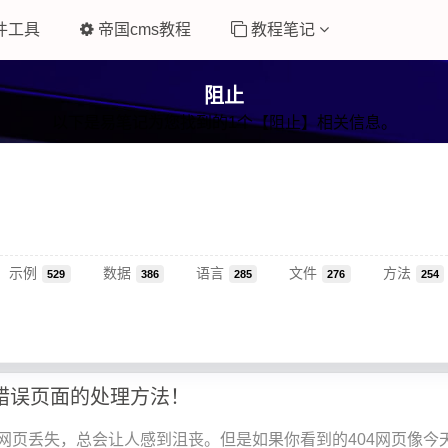
件工具
帝国cms教程
教程笔记
阻止
以下是易笔记为您找到的1个【阻止】相关信息。
示例
数据
语言
文件
方法
529
386
285
276
254
4错误页面的处理方法！
的网页丢失，总会让人感到沮丧。但是如果你看到的404网页像今