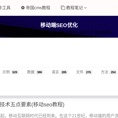
件工具
帝国cms教程
教程笔记
移动端SEO优化
以下是易笔记为您找到的2个【移动端SEO优化】相关信息。
示例
数据
语言
文件
方法
529
386
285
276
254
技术五点要素(移动seo教程)
起，移动互联网时代已经到来。在这个21世纪，移动端的用户