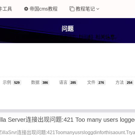
件工具
帝国cms教程
教程笔记
问题
以下是易笔记为您找到的3个【问题】相关信息。
示例
数据
语言
文件
方法
529
386
285
276
254
llaSrvr连接出现问题:421Toomanyusrsloggdinforthisaount.Trya