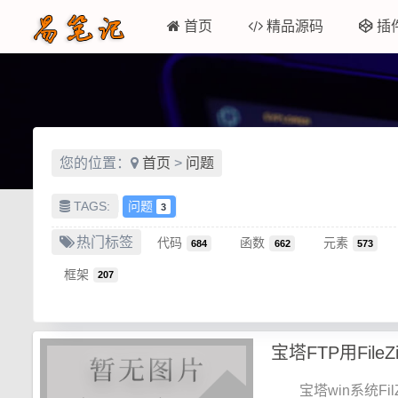
首页
精品源码
插
您的位置：
首页
>
问题
TAGS:
问题
3
热门标签
代码
函数
元素
684
662
573
框架
207
宝塔win系统FilZi