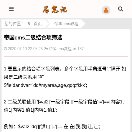
您的位置：
首页
>
帝国cms教程
帝国cms二级结合项筛选
2020-07-19 22:05:25
帝国cms教程
137
1.要显示的结合项字段列表，多个字段用半角逗号“,”隔开 如
果是二级关系用 “#”
$fieldandvar='dq#myarea,age,qqq#kkk';
2.二级关联使用 $val2['一级字段']['一级字段值']='|==|内容1,
值1|内容1,值1|内容1,值1';
例如：$val2['dq']['洪山']='|==|在,在|我,我|让,让';