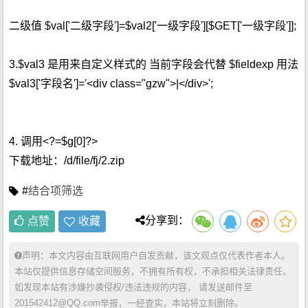
二级值 $val['二级字段']=$val2['一级字段'][$GET['一级字段']];
3.$val3 是用来自定义样式的 当前字段会代替 $fieldexp 用法
$val3['字段名']='<div class="gzw">|</div>';
4. 调用<?=$g[0]?>
下载地址：/d/file/fj/2.zip
#
结合项筛选
分享到：
点赞
收藏
声明：本文内容由互联网用户自发贡献，该文观点仅代表作者本人。
本站仅提供信息存储空间服务，不拥有所有权，不承担相关法律责任。
如发现本站有涉嫌抄袭侵权/违法违规的内容， 请发送邮件至
201542412@QQ.com举报，一经查实，本站将立刻删除。