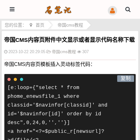
您的位置：
首页
>
帝国cms教程
帝国CMS内容页附件中文显示或者显示代码名称下载
2023-10-22 20:29:05
帝国cms教程
307
帝国CMS内容页模板插入灵动标签代码：
[e:loop={"select * from 
phome_enewsfile_1 where 
classid='$navinfor[classid]' and 
id='$navinfor[id]' order by id 
desc",0,24,0,'',''}]

<a href="<?=$public_r[newsurl]?