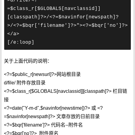
>d/file/<?
=$class_r[$GLOBALS[navclassid]]
[classpath]?>/<?=$navinfor[newspath]?
>/<?=$bqr['filename']?>"><?=$bqr['no']?>
</a>

[/e:loop]
关于上面代码的说明：
<?=$public_r[newsurl]?>网站根目录
d/file/ 附件存放目录
<?=$class_r[$GLOBALS[navclassid]][classpath]?> 栏目链
接
<?=date("Y-m-d",$navinfor[newstime])?> 或 <?
=$navinfor[newspath]?> 文章存放的日前目录
<?=$bqr['filename']?> 代码名--附件名
<?=$bqr['no']?> 附件原名