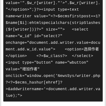
value='".$w_r[writer]."'>".$w_r[writer].
"</option>";}?><input type=text 
name=writer value="<?=$ecmsfirstpost==1?
$name[$i]:ehtmlspecialchars(stripSlashes
($r[writer]))?>" size="">   <select 
name="w_id" id="select7" 
onchange="document.add.writer.value=docu
ment.add.w_id.value">    <option>选择作者
</option>    <?=$w_class?>  </select>
<input type="button" name="wbutton" 
value="增加作者" 
onclick="window.open('NewsSys/writer.php
?<?=$ecms_hashur[ehref]?
>&addwritername='+document.add.writer.va
lue);">