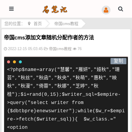
您的位置：
首页
>
帝国cms教程
帝国cms添加文章随机分配作者的方法
2022-12-15 05:03:45
帝国cms教程
76
<?php$name=array("慧馨","雁妍","娅秋","珊
芸","秋丝","秋函","秋央","秋萌","惠秋","映
秋","秋漫","倚蓉","秋娜","芝婷","秋
桂");$i=rand(0,15);$writer_sql=$empire-
>query("select writer from 
{$dbtbpre}enewswriter");while($w_r=$empi
re->fetch($writer_sql)){  $w_class.="
<option 