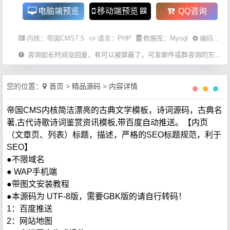
电脑端预览
移动端预览
QQ咨询
内核：
帝国CMS7.5
语言：
PHP
数据库：Mysql
编码：UTF-8
咨询如长时间没回复，有可以被屏蔽了，可发邮件或群咨询的方式。
您的位置：
首页
>
精品源码
>
内容详情
帝国CMS内核简洁漂亮的古典文学模板，诗词源码，古典名
著,古代诗歌诗词鉴赏资讯模板,带百度自动推送。【内页
（文章页、列表）标题，描述，严格的SEO标题规范，利于
SEO】
●不限域名
● WAP手机端
●带图文安装教程
●本源码为 UTF-8版，需要GBK版的请自行转码！
1：百度推送
2：网站地图