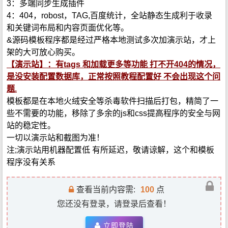
3：多端同步生成插件
4：404，robost，TAG,百度统计，全站静态生成利于收录
和关键词布局和内容页面优化等。
&源码模板程序都是经过严格本地测试多次加演示站，才上
架的大可放心购买。
【演示站】：有tags 和加载更多等功能 打不开404的情况，
是没安装配置数据库，正常按照教程配置好 不会出现这个问
题.
模板都是在本地火绒安全等杀毒软件扫描后打包，精简了一
些不需要的功能，移除了多余的js和css提高程序的安全与网
站的稳定性。
一切以演示站和截图为准！
注;演示站用机器配置低 有所延迟，敬请谅解，这个和模板
程序没有关系
查看当前内容需:
100
点
您还没有登录，请登录后查看！
立即登陆