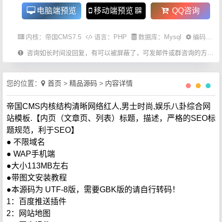
电脑端预览
移动端预览
QQ咨询
内核：
帝国CMS7.5
语言：
PHP
数据库：Mysql
编码：UTF-8
咨询如长时间没回复，有可以被屏蔽了，可发邮件或群咨询的方式。
您的位置：
首页
>
精品源码
>
内容详情
帝国CMS内核结构清晰网络红人,男士时尚,娱乐八卦综合网
站模板.【内页（文章页、列表）标题，描述，严格的SEO标
题规范，利于SEO】
● 不限域名
● WAP手机端
●大小113MB左右
●带图文安装教程
●本源码为 UTF-8版，需要GBK版的请自行转码！
1：百度推送插件
2：网站地图