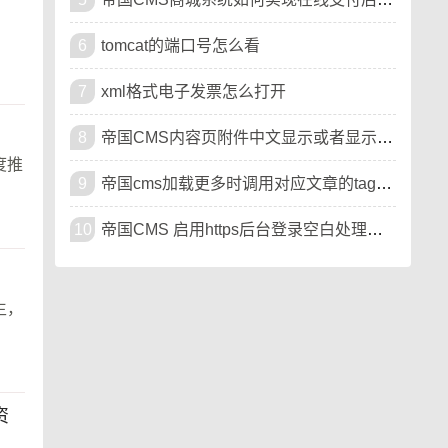
6
tomcat的端口号怎么看
7
xml格式电子发票怎么打开
8
帝国CMS内容页附件中文显示或者显示代码名称下载
度推
9
帝国cms加载更多时调用对应文章的tags标签和链接
10
帝国CMS 启用https后台登录空白处理方法
生，
资