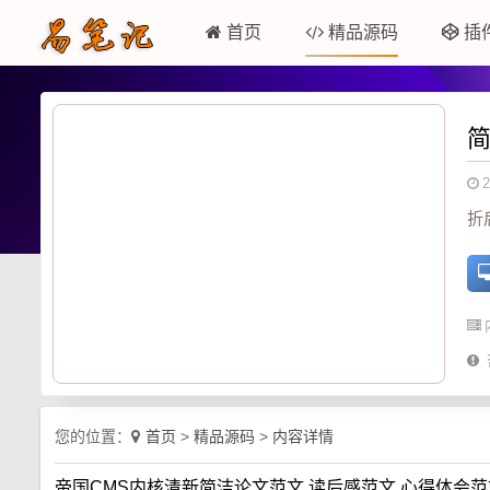
首页
精品源码
插
简
2
折
您的位置：
首页
>
精品源码
>
内容详情
帝国CMS内核清新简洁论文范文,读后感范文,心得体会范