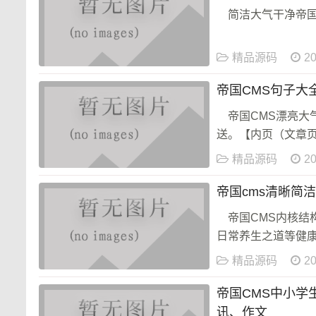
简洁大气干净帝国
精品源码
20
帝国CMS句子大全
帝国CMS漂亮
送。【内页（文章页
精品源码
20
帝国cms清晰简
帝国CMS内核
日常养生之道等健康
精品源码
20
帝国CMS中小
讯、作文