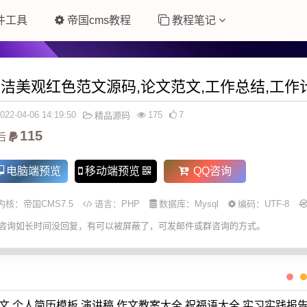
件工具
帝国cms教程
教程笔记
洁美观红色范文源码,论文范文,工作总结,工作
022-04-06 14:19:50
175
7
精品源码
115
后
电脑端预览
移动端预览
QQ咨询
内核：
帝国CMS7.5
语言：
PHP
数据库：Mysql
编码：UTF-8
咨询如长时间没回复，有可以被屏蔽了，可发邮件或群咨询的方式。
文,个人简历模板,演讲稿,作文教案大全,祝福语大全,实习实践报