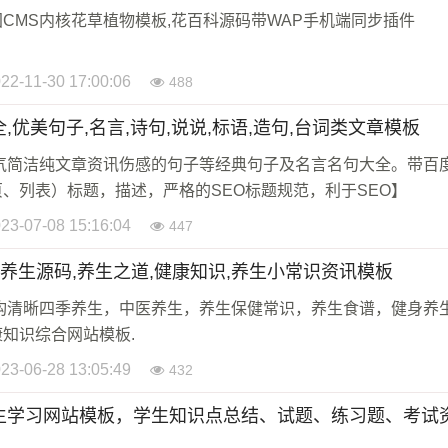
CMS内核花草植物模板,花百科源码带WAP手机端同步插件
22-11-30 17:00:06
488
,优美句子,名言,诗句,说说,标语,造句,台词类文章模板
大气简洁纯文章资讯伤感的句子等经典句子及名言名句大全。带百
、列表）标题，描述，严格的SEO标题规范，利于SEO】
23-07-08 15:16:04
447
洁养生源码,养生之道,健康知识,养生小常识资讯模板
结构清晰四季养生，中医养生，养生保健常识，养生食谱，健身养
知识综合网站模板.
23-06-28 13:05:49
432
学生学习网站模板，学生知识点总结、试题、练习题、考试