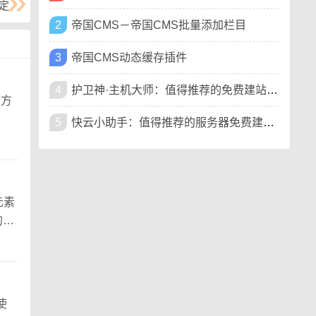
定
2
帝国CMS－帝国CMS批量添加栏目
3
帝国CMS动态缓存插件
4
护卫神·主机大师：值得推荐的免费建站环境集成工具
 方
5
快云小助手：值得推荐的服务器免费建站环境集成工具
元素
的方
使