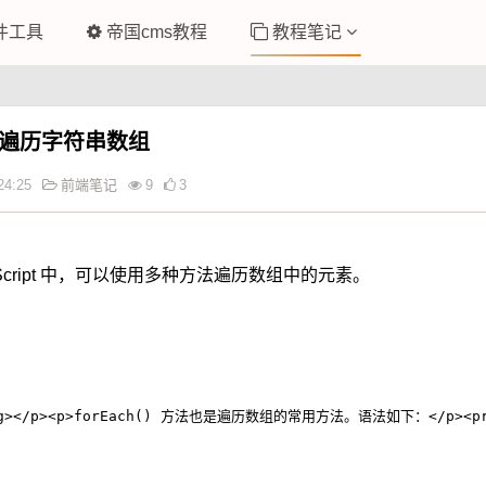
件工具
帝国cms教程
教程笔记
何遍历字符串数组
24:25
前端笔记
9
3
cript 中，可以使用多种方法遍历数组中的元素。
ong></p><p>forEach() 方法也是遍历数组的常用方法。语法如下：</p><pre cla