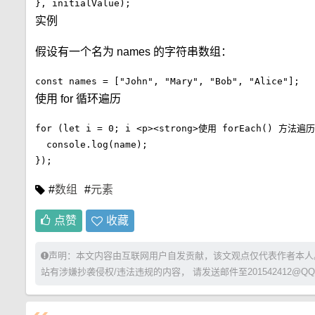
}, initialValue);
实例
假设有一个名为 names 的字符串数组：
const names = ["John", "Mary", "Bob", "Alice"];
使用 for 循环遍历
for (let i = 0; i <p><strong>使用 forEach() 方法遍历</
  console.log(name);

});
#
数组
#
元素
点赞
收藏
声明：本文内容由互联网用户自发贡献，该文观点仅代表作者本人
站有涉嫌抄袭侵权/违法违规的内容， 请发送邮件至201542412@