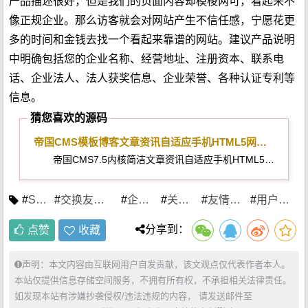
产品描述很好，但是我们的页面内容却模棱两可，看起来不
像正规企业。那么访客就会对网站产生不信任感，宁愿花更
多的时间和金钱去找一个看起来靠谱的网站。建议产品说明
中明确包括您的企业名称、经营地址、注册资本、联系电
话、企业法人、法人获奖信息、企业荣誉、各种认证专利等
信息。
猜您喜欢的源码
帝国CMS模板博客文章资讯自适应手机HTML5网站SEO优化版
帝国CMS7.5内核简洁文章资讯自适应手机HTML5综合类模板源码【内页（文章页、列表）标题，描述，严格的SEO标题规范，利于SEO】
#
SEO
#
交换友情链接
#
企业站
#
关键词
#
友情链接
#
用户体验
分享到：
点赞
收藏
声明：本文内容由互联网用户自发贡献，该文观点仅代表作者本人。
本站仅提供信息存储空间服务，不拥有所有权，不承担相关法律责任。
如发现本站有涉嫌抄袭侵权/违法违规的内容， 请发送邮件至