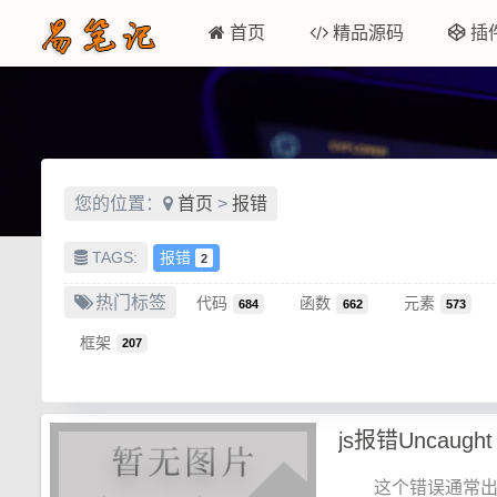
首页
精品源码
插
您的位置：
首页
>
报错
TAGS:
报错
2
热门标签
代码
函数
元素
684
662
573
框架
207
这个错误通常出