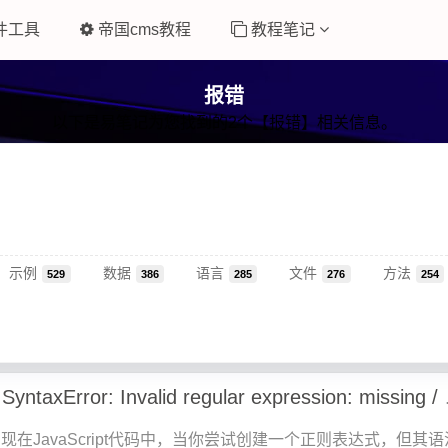
件工具
帝国cms教程
教程笔记
报错
以下是易笔记为您找到的2个【报错】相关信息。
示例
数据
语言
文件
方法
529
386
285
276
254
js报错Uncaught 
现在JavaScript代码中，当你尝试创建一个正则表达式，但其