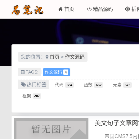
首页
精品源码
插
您的位置：
首页
>
作文源码
TAGS:
作文源码
4
热门标签
代码
函数
元素
684
662
573
框架
207
美文句子文章网
帝国CMS7.