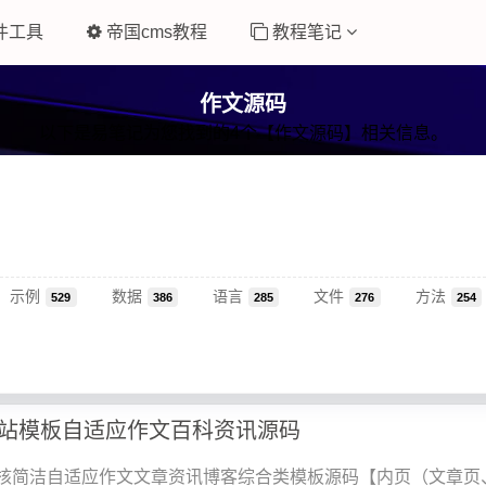
件工具
帝国cms教程
教程笔记
作文源码
以下是易笔记为您找到的4个【作文源码】相关信息。
示例
数据
语言
文件
方法
529
386
285
276
254
站模板自适应作文百科资讯源码
5内核简洁自适应作文文章资讯博客综合类模板源码【内页（文章页